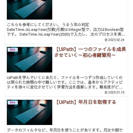
こちらも参考にしてください。 うるう年の判定
DateTime.IsLeapYear(引数)引数はInteger型で、出力はBoolean型
です。 DateTime.IsLeapYear(2020)で入力し、 次のプロセスを実行
すると Tr...
2020.02.24
【UiPath】一つのファイルを成長
RPA
させていく～初心者練習用～
UiPathを学んでいくにあたり、ファイルを一つずつ作成していくの
は限られた時間の中で難しいです。ここでは、基本からアクティビ
ティを徐々に変化させていく学習方法を提案します。難易度がどん
どん上がっていくので効率よく習得できると思います。最初...
2020.01.19
【UiPath】年月日を取得する
RPA
データのフィルタなど、年月日を使うことがあります。月次や期で