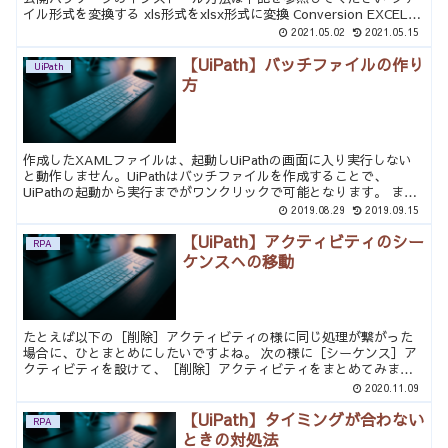
イル形式を変換する xls形式をxlsx形式に変換 Conversion EXCELシ
ートのxls形式ファイルをxls...
2021.05.02
2021.05.15
【UiPath】バッチファイルの作り
UiPath
方
作成したXAMLファイルは、起動しUiPathの画面に入り実行しない
と動作しません。UiPathはバッチファイルを作成することで、
UiPathの起動から実行までがワンクリックで可能となります。 まず
は、バッチファイルの器を作成します。バッチ...
2019.08.29
2019.09.15
【UiPath】アクティビティのシー
RPA
ケンスへの移動
たとえば以下の［削除］アクティビティの様に同じ処理が繋がった
場合に、ひとまとめにしたいですよね。 次の様に［シーケンス］ア
クティビティを設けて、［削除］アクティビティをまとめてみまし
ょう。 方法１：ドラッグによる移動の方法 ［削除］アクティ...
2020.11.09
【UiPath】タイミングが合わない
RPA
ときの対処法