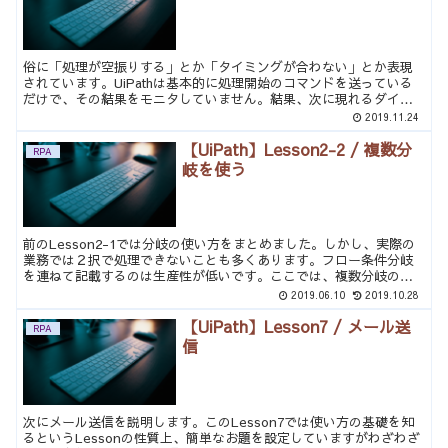
俗に「処理が空振りする」とか「タイミングが合わない」とか表現
されています。UiPathは基本的に処理開始のコマンドを送っている
だけで、その結果をモニタしていません。結果、次に現れるダイア
ログ上の操作を行うコマンドに対して、ダイアログがまだ出...
2019.11.24
【UiPath】Lesson2-2 / 複数分
RPA
岐を使う
前のLesson2-1では分岐の使い方をまとめました。しかし、実際の
業務では２択で処理できないことも多くあります。フロー条件分岐
を連ねて記載するのは生産性が低いです。ここでは、複数分岐の方
法を記載します。最初にこのLessonのお題です。 ...
2019.06.10
2019.10.28
【UiPath】Lesson7 / メール送
RPA
信
次にメール送信を説明します。このLesson7では使い方の基礎を知
るというLessonの性質上、簡単なお題を設定していますがわざわざ