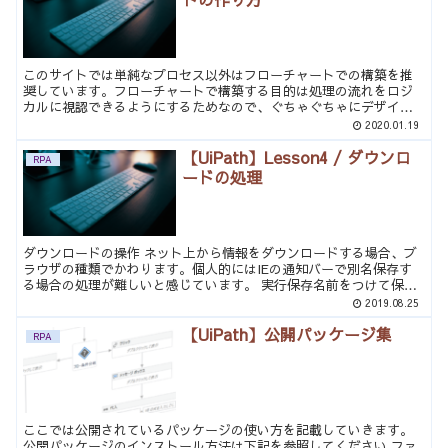
このサイトでは単純なプロセス以外はフローチャートでの構築を推
奨しています。フローチャートで構築する目的は処理の流れをロジ
カルに視認できるようにするためなので、ぐちゃぐちゃにデザイン
することはプロセス理解の面で好ましくありません。次の点を注
2020.01.19
意...
【UiPath】Lesson4 / ダウンロ
RPA
ードの処理
ダウンロードの操作 ネット上から情報をダウンロードする場合、ブ
ラウザの種類でかわります。個人的にはIEの通知バーで別名保存す
る場合の処理が難しいと感じています。 実行保存名前をつけて保存
保存して実行IE画面下通知バー画面下通知バー画面下通知...
2019.08.25
【UiPath】公開パッケージ集
RPA
ここでは公開されているパッケージの使い方を記載していきます。
公開パッケージのインストール方法は下記を参照してください ファ