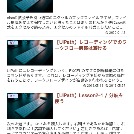
xlsxの拡張子を持つ通常のエクセルのブックファイルですが、ファイ
ル形式を変えて保存したいと思ったことはありませんか？逆にcsv形
式をエクセルで読み込み、エクセルのファイル形式にしたいことも
あると思います。 ここでは、下のデータを例にとりc...
2020.01.12
【UiPath】レコーディングでのワ
RPA
ークフロー構築は避ける
UiPathにはレコーディングという、EXCELのマクロ記録機能に似た
コマンドがあります。 これは、レコーディング開始から実際の操作
を行うことで、ワークフローデザインが自動的に行われるというも
のです。初心者に使いやすい機能のようですが、下記...
2019.05.19
2019.05.27
【UiPath】Lesson2-1 / 分岐を
RPA
使う
次のお題です。 はさみを購入します。右利きであるかを確認し、右
利きであれば「店舗で購入してください」左利きであれば「店舗サ
ービスカウンターで左利き用を予約してください」と表示 慣れてき