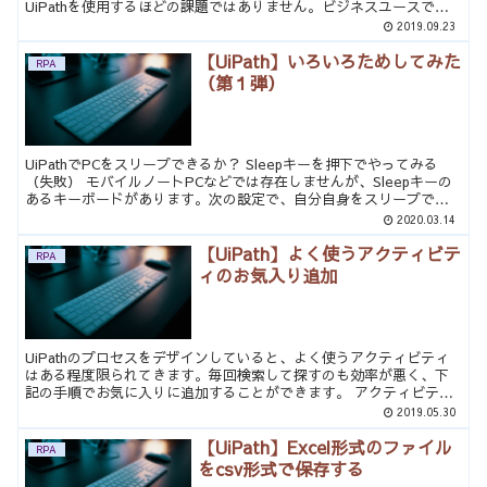
UiPathを使用するほどの課題ではありません。ビジネスユースでは
OutlookやOffice365のFlo...
2019.09.23
【UiPath】いろいろためしてみた
RPA
（第１弾）
UiPathでPCをスリープできるか？ Sleepキーを押下でやってみる
（失敗） モバイルノートPCなどでは存在しませんが、Sleepキーの
あるキーボードがあります。次の設定で、自分自身をスリープでき
るかを試してみました。 まず［ホットキー...
2020.03.14
【UiPath】よく使うアクティビテ
RPA
ィのお気入り追加
UiPathのプロセスをデザインしていると、よく使うアクティビティ
はある程度限られてきます。毎回検索して探すのも効率が悪く、下
記の手順でお気に入りに追加することができます。 アクティビティ
のお気に入り追加実施を強く勧めます。作業効率が格段に...
2019.05.30
【UiPath】Excel形式のファイル
RPA
をcsv形式で保存する