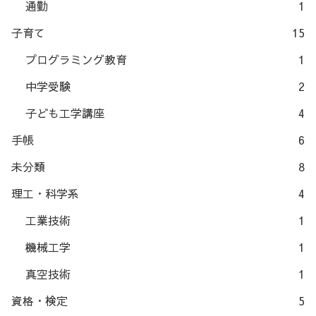
通勤
1
子育て
15
プログラミング教育
1
中学受験
2
子ども工学講座
4
手帳
6
未分類
8
理工・科学系
4
工業技術
1
機械工学
1
真空技術
1
資格・検定
5