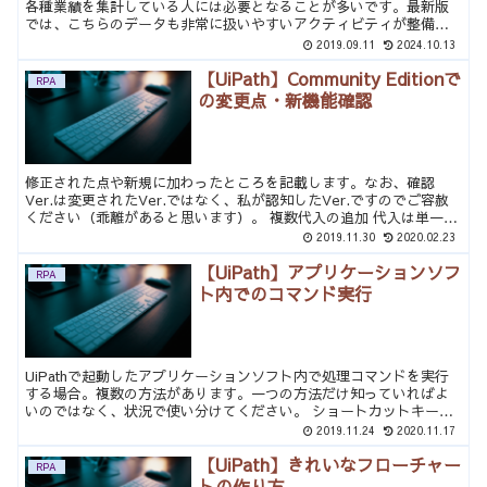
各種業績を集計している人には必要となることが多いです。最新版
では、こちらのデータも非常に扱いやすいアクティビティが整備さ
れているので別途紹介します。UiPathではVB.NET関数...
2019.09.11
2024.10.13
【UiPath】Community Editionで
RPA
の変更点・新機能確認
修正された点や新規に加わったところを記載します。なお、確認
Ver.は変更されたVer.ではなく、私が認知したVer.ですのでご容赦
ください（乖離があると思います）。 複数代入の追加 代入は単一変
数でしたかできませんでしたが、複数できるように...
2019.11.30
2020.02.23
【UiPath】アプリケーションソフ
RPA
ト内でのコマンド実行
UiPathで起動したアプリケーションソフト内で処理コマンドを実行
する場合。複数の方法があります。一つの方法だけ知っていればよ
いのではなく、状況で使い分けてください。 ショートカットキーに
よる方法 割り当てがある場合、最も早くて、確実な方法...
2019.11.24
2020.11.17
【UiPath】きれいなフローチャー
RPA
トの作り方