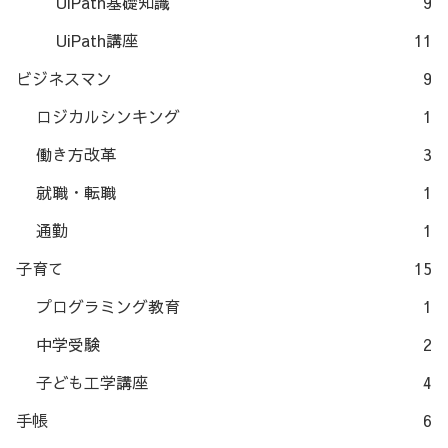
UiPath基礎知識
9
UiPath講座
11
ビジネスマン
9
ロジカルシンキング
1
働き方改革
3
就職・転職
1
通勤
1
子育て
15
プログラミング教育
1
中学受験
2
子ども工学講座
4
手帳
6