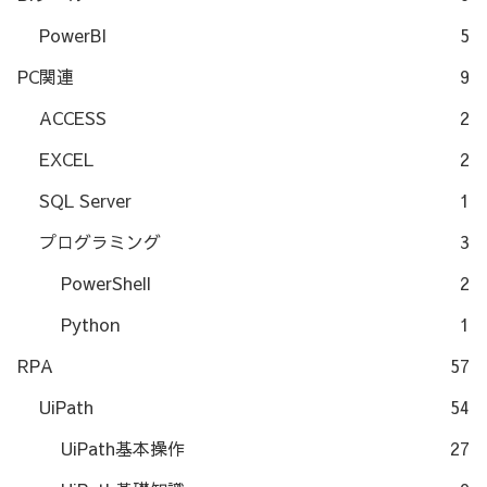
PowerBI
5
PC関連
9
ACCESS
2
EXCEL
2
SQL Server
1
プログラミング
3
PowerShell
2
Python
1
RPA
57
UiPath
54
UiPath基本操作
27