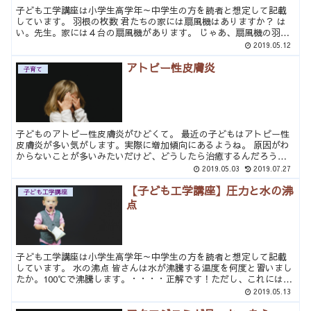
子ども工学講座は小学生高学年～中学生の方を読者と想定して記載
しています。 羽根の枚数 君たちの家には扇風機はありますか？ は
い。先生。家には４台の扇風機があります。 じゃあ、扇風機の羽根
の枚数とか気にして見たことはありますか？ あまり気にし...
2019.05.12
アトピー性皮膚炎
子育て
子どものアトピー性皮膚炎がひどくて。 最近の子どもはアトピー性
皮膚炎が多い気がします。実際に増加傾向にあるようね。 原因がわ
からないことが多いみたいだけど、どうしたら治癒するんだろう。
皮膚科受診で薬での治療がベースになるんでしょうけど、治...
2019.05.03
2019.07.27
【子ども工学講座】圧力と水の沸
子ども工学講座
点
子ども工学講座は小学生高学年～中学生の方を読者と想定して記載
しています。 水の沸点 皆さんは水が沸騰する温度を何度と習いまし
たか。100℃で沸騰します。・・・・正解です！ただし、これには条
件が付きます。 『標準大気圧』の時に です。 大気圧...
2019.05.13