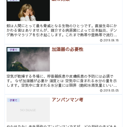
蚊は人間にとって最も脅威となる生物のひとつです。直接生命にか
かわる害はありませんが、媒介する病原菌によって日本脳炎、デン
グ熱やマラリアを引き起こします。これまで熱帯や亜熱帯で流行し
た感染症も、地球温暖化による気温の上昇で日本においても流行
2019.06.18
の...
加湿器の必要性
子育て
空気が乾燥する冬場に、呼吸器疾患や皮膚疾患の予防には必須で
す。 なぜ加湿器が必要か 湿度とは 空気中に含まれる水分の量を示
します。空気中に含まれる水分量には限界（飽和水蒸気量といいま
す）があって、その限界に対して何%の水分が含まれているかを...
2019.05.05
アンパンマン考
子育て
やなせたかし先生原作のアンパンマンですが、どの世代の子どもも