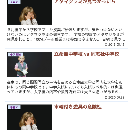
アタマジラミが見つかったら
子育て
６月後半から学校でプール授業が始まりますが、気をつけないとい
けないのはアタマジラミの発生です。 学校の検診でアタマジラミが
発見されると、100%プール授業には参加できません。 自宅で見つか
った場合でも、必ず学校に届けてブール授業不参加を願い...
2019.05.12
立命館中学校 vs 同志社中学校
中学受験
在京で、同じ関関同立の一角を占める立命館大学と同志社大学を母
体にもつ両中学校です。中学入試においても入試レベル的には似通
っていますが、入学後の内容や教育方針には大きな違いがあるので
注意が必要です。 進学 両校の大きな違いはここにあると思いま...
2020.06.22
車輪付き遊具の危険性
子育て