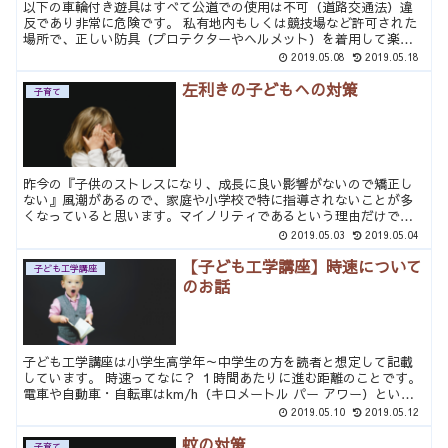
以下の車輪付き遊具はすべて公道での使用は不可（道路交通法）違
反であり非常に危険です。 私有地内もしくは競技場など許可された
場所で、正しい防具（プロテクターやヘルメット）を着用して楽し
んでください。 公道走行が危ない乗り物 ローラーシューズ ...
2019.05.08
2019.05.18
左利きの子どもへの対策
子育て
昨今の『子供のストレスになり、成長に良い影響がないので矯正し
ない』風潮があるので、家庭や小学校で特に指導されないことが多
くなっていると思います。マイノリティであるという理由だけで、
昔ながらの「左利きは行儀が悪い」などというのはあまりにも乱
2019.05.03
2019.05.04
暴...
【子ども工学講座】時速について
子ども工学講座
のお話
子ども工学講座は小学生高学年～中学生の方を読者と想定して記載
しています。 時速ってなに？ １時間あたりに進む距離のことです。
電車や自動車・自転車はkm/h（キロメートル パー アワー）という
単位を使うのが一般的です。 ｈは時間ｓは秒 をあ...
2019.05.10
2019.05.12
蚊の対策
子育て