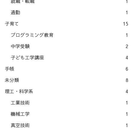
就職・転職
1
通勤
1
子育て
15
プログラミング教育
1
中学受験
2
子ども工学講座
4
手帳
6
未分類
8
理工・科学系
4
工業技術
1
機械工学
1
真空技術
1